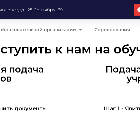
моленск, ул. 25 Сентября, 39
образовательной организации
Соревнования
ступить к нам на об
я подача
Подача
ов
уч
лнить документы
Шаг 1 - Яви