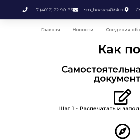
+7 (4812) 22-90-83
sm_hockey@bk.ru
С
Главная
Новости
Сведения об 
Как по
Самостоятельна
документ
Шаг 1 - Распечатать и запо