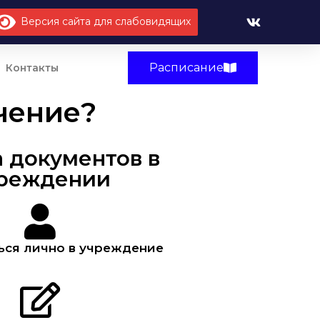
Версия сайта для слабовидящих
Расписание
Контакты
учение?
 документов в
реждении
ться лично в учреждение