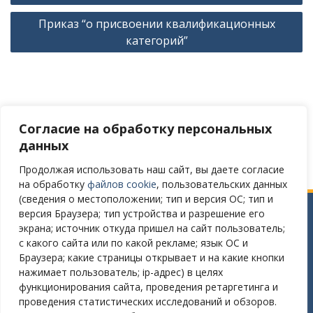
Приказ “о присвоении квалификационных
категорий”
Согласие на обработку персональных
Версия сайта для слабовидящих
данных
Продолжая использовать наш сайт, вы даете согласие
на обработку
файлов cookie
, пользовательских данных
(сведения о местоположении; тип и версия ОС; тип и
версия Браузера; тип устройства и разрешение его
Сайт разработан в соответствии
экрана; источник откуда пришел на сайт пользователь;
с требованиями Постановления Правительства РФ № 582
с какого сайта или по какой рекламе; язык ОС и
от 11.12.2018
Браузера; какие страницы открывает и на какие кнопки
нажимает пользователь; ip-адрес) в целях
Требования к структуре официального сайта
функционирования сайта, проведения ретаргетинга и
образовательной организации в ИТС «Интернет»
проведения статистических исследований и обзоров.
и формату представления на нем информации»