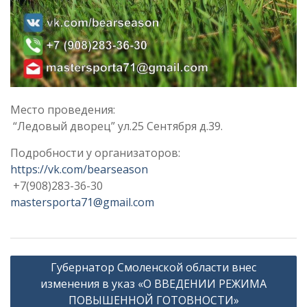
Место проведения:
“Ледовый дворец” ул.25 Сентября д.39.
Подробности у организаторов:
https://vk.com/bearseason
+7(908)283-36-30
mastersporta71@gmail.com
Навигация
Губернатор Смоленской области внес
по
изменения в указ «О ВВЕДЕНИИ РЕЖИМА
записям
ПОВЫШЕННОЙ ГОТОВНОСТИ»