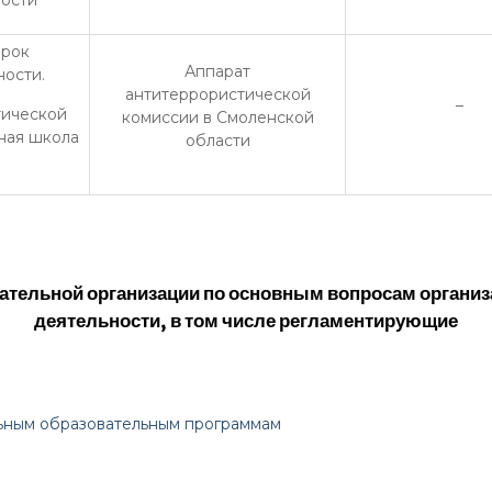
ности
ерок
Аппарат
ости.
антитеррористической
–
тической
комиссии в Смоленской
ная школа
области
тельной организации по основным вопросам организ
деятельности, в том числе регламентирующие
ьным образовательным программам