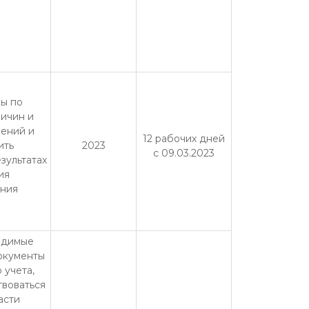
ы по
ичин и
ений и
12 рабочих дней
ить
2023
с 09.03.2023
зультатах
ия
ния
одимые
окументы
 учета,
твоваться
асти