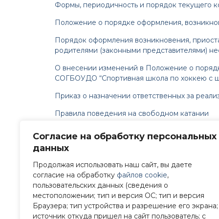
Формы, периодичность и порядок текущего к
Положение о порядке оформления, возникно
Порядок оформления возникновения, приост
родителями (законными представителями) н
О внесении изменений в Положение о порядке
СОГБОУДО “Спортивная школа по хоккею с 
Приказ о назначении ответственных за реал
Правила поведения на свободном катании
Положение о добровольных пожертвованиях 3
Согласие на обработку персональных
данных
Положение о добровольных пожертвованиях 3
Продолжая использовать наш сайт, вы даете
Положение о порядке и основания перевода,
согласие на обработку
файлов cookie
,
Положение об организации выездов обучаю
пользовательских данных (сведения о
местоположении; тип и версия ОС; тип и версия
Календарный план спортивных мероприятий 
Браузера; тип устройства и разрешение его экрана;
источник откуда пришел на сайт пользователь; с