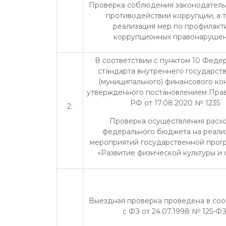
Проверка соблюдения законодатель
противодействии коррупции, а 
реализация мер по профилакт
коррупционных правонаруше
В соответствии с пунктом 10 Феде
стандарта внутреннего государст
(муниципального) финансового кон
утвержденного постановлением Прав
РФ от 17.08.2020 № 1235
2.
Проверка осуществления расх
федерального бюджета на реал
мероприятий государственной про
«Развитие физической культуры и 
Выездная проверка проведена в соо
с ФЗ от 24.07.1998 № 125-ФЗ