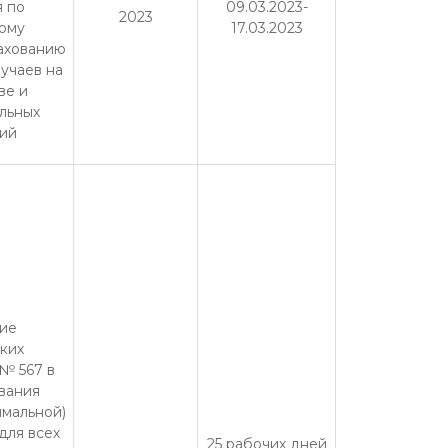
 по
09.03.2023-
2023
ому
17.03.2023
ахованию
лучаев на
ве и
льных
ий
ие
ких
№ 567 в
вания
имальной)
для всех
25 рабочих дней