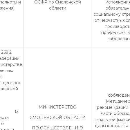
полноты и
ОСФР по Смоленской
исполнения
сления)
области
обязательн
социальному стр
от несчастных с
производст
профессиона
заболеван
 269.2
едерации,
инистерстве
влению
 с
ржденного
оленской
соблюден
Методичес
МИНИСТЕРСТВО
рекомендаций 
12
части обосно
арта
СМОЛЕНСКОЙ ОБЛАСТИ
начальной (макс
го
цены контракта 
ПО ОСУЩЕСТВЛЕНИЮ
нтроля