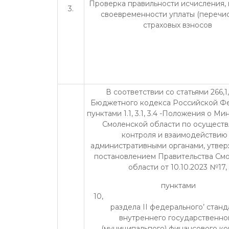
Проверка правильности исчисления, 
3.
своевременности уплаты (перечи
страховых взносов
В соответствии со статьями 266,1,
Бюджетного кодекса Российской Ф
пунктами 1.1, 3.1, 3.4 -Положения о М
Смоленской области по осущест
контроля и взаимодействию
административными органами, утве
постановлением Правительства См
области от 10.10.2023 №17,
пунктами
10, 
раздела II федерального’ станд
внутреннего государственно
(муниципальпого) финансового ко