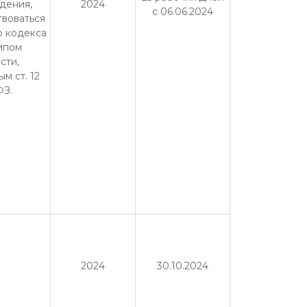
дения,
2024
с 06.06.2024
твоваться
о кодекса
ипом
сти,
м ст. 12
ФЗ.
2024
30.10.2024