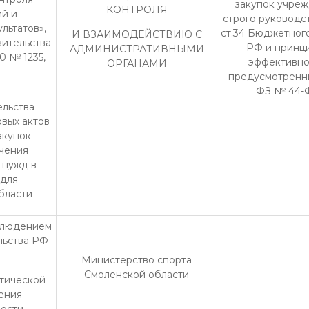
закупок учреж
КОНТРОЛЯ
й и
строго руководс
льтатов»,
ст.34 Бюджетног
И ВЗАИМОДЕЙСТВИЮ С
ительства
РФ и принц
АДМИНИСТРАТИВНЫМИ
0 № 1235,
эффективно
ОРГАНАМИ
предусмотренны
ФЗ № 44-
льства
вых актов
акупок
ечения
 нужд в
 для
бласти
облюдением
льства РФ
Министерство спорта
–
Смоленской области
тической
ения