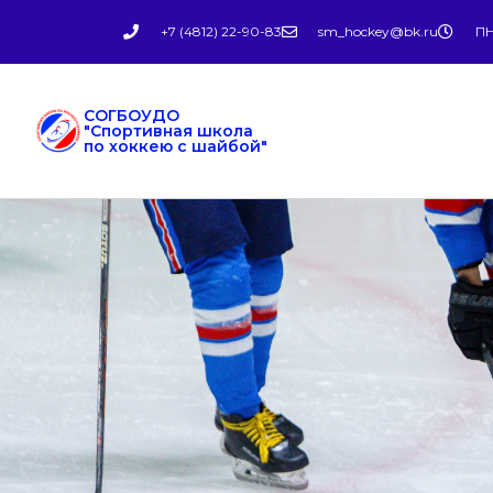
+7 (4812) 22-90-83
sm_hockey@bk.ru
ПН
СОГБОУДО
"Спортивная школа
по хоккею с шайбой"