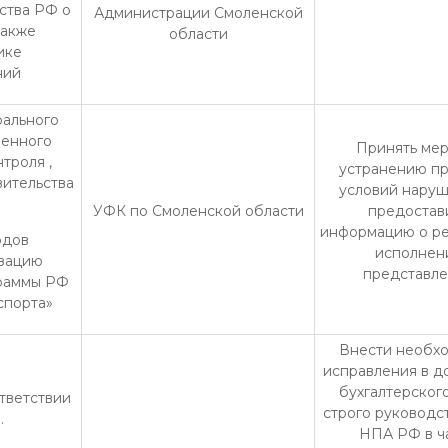
ства РФ о
Администрации Смоленской
также
области
ике
ний
рального
венного
Принять мер
троля ,
устранению пр
ительства
условий наруш
УФК по Смоленской области
предостав
информацию о ре
одов
исполнен
изацию
представле
граммы РФ
спорта»
Внести необх
исправления в д
бухгалтерского
тветствии
строго руководс
.
НПА РФ в ч