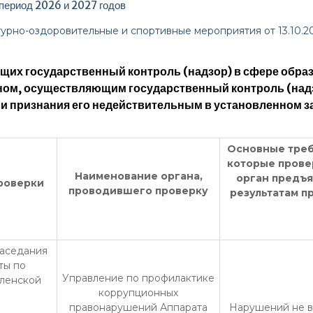
 период 2026 и 2027 годов
турно-оздоровительные и спортивные мероприятия от 13.10.2
их государственный контроль (надзор) в сфере образ
ном, осуществляющим государственный контроль (надз
и признания его недействительным в установленном з
Основные треб
которые пров
Наименование органа,
орган предъя
роверки
проводившего проверку
результатам п
заседания
ты по
Управление по профилактике
оленской
коррупционных
правонарушений Аппарата
Нарушений не 