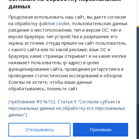
Версия сайта для слабовидящих
данных
Продолжая использовать наш сайт, вы даете согласие
на обработку
файлов cookie
, пользовательских данных
(сведения о местоположении; тип и версия ОС; тип и
версия Браузера; тип устройства и разрешение его
Сайт разработан в соответствии
экрана; источник откуда пришел на сайт пользователь;
с требованиями Постановления Правительства РФ № 582
с какого сайта или по какой рекламе; язык ОС и
от 11.12.2018
Браузера; какие страницы открывает и на какие кнопки
нажимает пользователь; ip-адрес) в целях
Требования к структуре официального сайта
функционирования сайта, проведения ретаргетинга и
образовательной организации в ИТС «Интернет»
проведения статистических исследований и обзоров.
и формату представления на нем информации»
Если вы не хотите, чтобы ваши данные
утверждены Приказом Рособрнадзора от 14.08.2020 №831
обрабатывались, покиньте сайт.
(требование ФЗ №152. Статья 9 "Согласие субъекта
персональных данных на обработку его персональных
Разработано: Зайцев Александр Викторович E-mail:
данных")
nordsouf@gmail.com
Работает на WordPress
|
Education Hub автор:
WEN
Отказываюсь
Принимаю
Themes