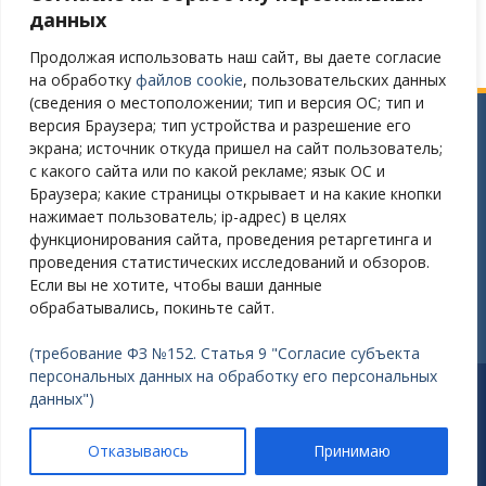
данных
Продолжая использовать наш сайт, вы даете согласие
на обработку
файлов cookie
, пользовательских данных
(сведения о местоположении; тип и версия ОС; тип и
версия Браузера; тип устройства и разрешение его
Сайт разработан в соответствии
экрана; источник откуда пришел на сайт пользователь;
с требованиями Постановления Правительства РФ № 582
с какого сайта или по какой рекламе; язык ОС и
от 11.12.2018
Браузера; какие страницы открывает и на какие кнопки
нажимает пользователь; ip-адрес) в целях
Требования к структуре официального сайта
функционирования сайта, проведения ретаргетинга и
образовательной организации в ИТС «Интернет»
проведения статистических исследований и обзоров.
и формату представления на нем информации»
Если вы не хотите, чтобы ваши данные
утверждены Приказом Рособрнадзора от 14.08.2020 №831
обрабатывались, покиньте сайт.
(требование ФЗ №152. Статья 9 "Согласие субъекта
персональных данных на обработку его персональных
Разработано: Зайцев Александр Викторович E-mail:
данных")
nordsouf@gmail.com
Работает на WordPress
|
Education Hub автор:
WEN
Отказываюсь
Принимаю
Themes