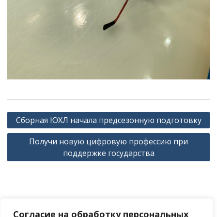
Навигация
Сборная ЮХЛ начала предсезонную подготовку
по
Получи новую цифровую профессию при
записям
поддержке государства
Согласие на обработку персональных
Версия сайта для слабовидящих