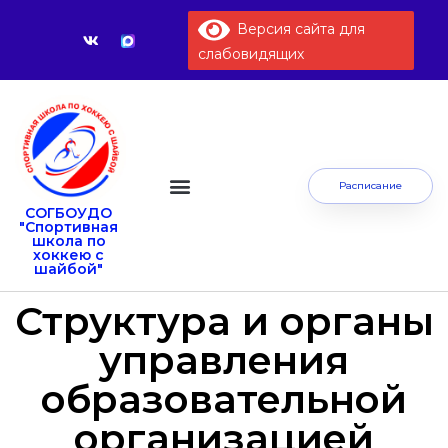
Версия сайта для
слабовидящих
Расписание
СОГБОУДО
Сведения об образовательной организации
"Спортивная
школа по
хоккею с
шайбой"
Структура и органы
управления
образовательной
организацией