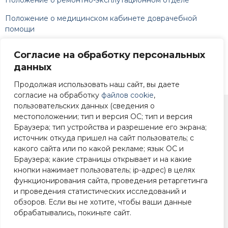
Положение о медицинском кабинете доврачебной
помощи
Положение об отделе кадрового и правового
Согласие на обработку персональных
обеспечения
данных
Распоряжение о назначении директора
Продолжая использовать наш сайт, вы даете
согласие на обработку
файлов cookie
,
пользовательских данных (сведения о
местоположении; тип и версия ОС; тип и версия
+7 (4812) 22-90-83
Браузера; тип устройства и разрешение его экрана;
источник откуда пришел на сайт пользователь; с
Смоленск, ул. 25
какого сайта или по какой рекламе; язык ОС и
Сентября, 39
Браузера; какие страницы открывает и на какие
кнопки нажимает пользователь; ip-адрес) в целях
функционирования сайта, проведения ретаргетинга
и проведения статистических исследований и
обзоров. Если вы не хотите, чтобы ваши данные
СОГБОУДО "Спортивная школа по хоккею с шайбой"
обрабатывались, покиньте сайт.