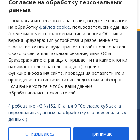
Согласие на обработку персональных
Версия сайта для слабовидящих
данных
Продолжая использовать наш сайт, вы даете согласие
на обработку
файлов cookie
, пользовательских данных
(сведения о местоположении; тип и версия ОС; тип и
версия Браузера; тип устройства и разрешение его
Сайт разработан в соответствии
экрана; источник откуда пришел на сайт пользователь;
с требованиями Постановления Правительства РФ № 582
с какого сайта или по какой рекламе; язык ОС и
от 11.12.2018
Браузера; какие страницы открывает и на какие кнопки
нажимает пользователь; ip-адрес) в целях
Требования к структуре официального сайта
функционирования сайта, проведения ретаргетинга и
образовательной организации в ИТС «Интернет»
проведения статистических исследований и обзоров.
и формату представления на нем информации»
Если вы не хотите, чтобы ваши данные
утверждены Приказом Рособрнадзора от 14.08.2020 №831
обрабатывались, покиньте сайт.
(требование ФЗ №152. Статья 9 "Согласие субъекта
персональных данных на обработку его персональных
Разработано: Зайцев Александр Викторович E-mail:
данных")
nordsouf@gmail.com
Работает на WordPress
|
Education Hub автор:
WEN
Отказываюсь
Принимаю
Themes