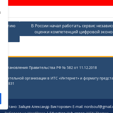
х
азвитию
В России начал работать сервис незави
 к
оценки компетенций цифровой экон
 Постановления Правительства РФ № 582 от 11.12.2018
азовательной организации в ИТС «Интернет» и формату предст
020 №831
работано: Зайцев Александр Викторович E-mail: nordsouf@gmail