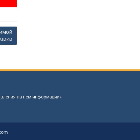
симой
омики
авления на нем информации»
.com