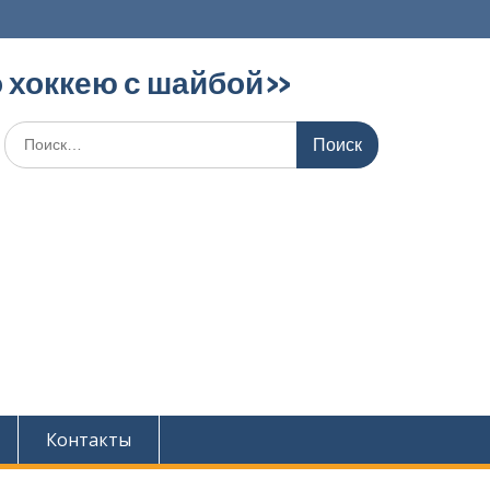
 хоккею с шайбой»‎
Поиск
по:
Контакты