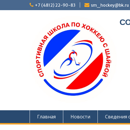
Перейти
+7 (4812) 22-90-83
sm_hockey@bk.ru
к
содержимому
СО
Главная
Новости
Сведения 