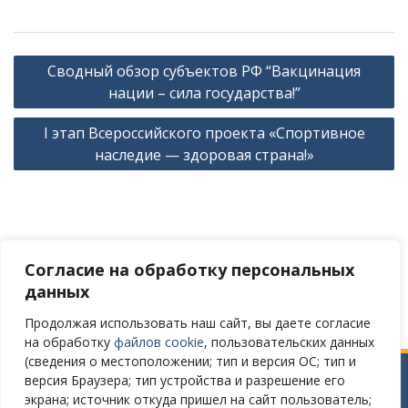
Навигация
Сводный обзор субъектов РФ “Вакцинация
по
нации – сила государства!”
записям
I этап Всероссийского проекта «Спортивное
наследие — здоровая страна!»
Согласие на обработку персональных
Версия сайта для слабовидящих
данных
Продолжая использовать наш сайт, вы даете согласие
на обработку
файлов cookie
, пользовательских данных
(сведения о местоположении; тип и версия ОС; тип и
версия Браузера; тип устройства и разрешение его
Сайт разработан в соответствии
экрана; источник откуда пришел на сайт пользователь;