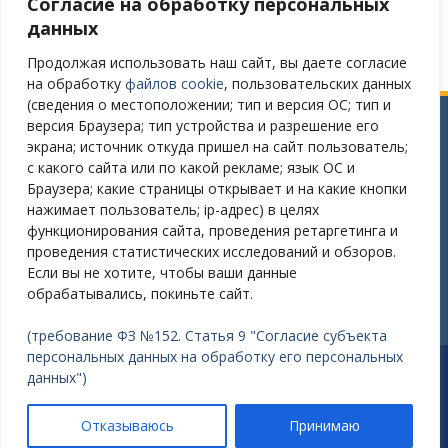
Согласие на обработку персональных
Версия сайта для слабовидящих
данных
Продолжая использовать наш сайт, вы даете согласие
на обработку
файлов cookie
, пользовательских данных
(сведения о местоположении; тип и версия ОС; тип и
версия Браузера; тип устройства и разрешение его
Сайт разработан в соответствии
экрана; источник откуда пришел на сайт пользователь;
с требованиями Постановления Правительства РФ № 582
с какого сайта или по какой рекламе; язык ОС и
от 11.12.2018
Браузера; какие страницы открывает и на какие кнопки
нажимает пользователь; ip-адрес) в целях
Требования к структуре официального сайта
функционирования сайта, проведения ретаргетинга и
образовательной организации в ИТС «Интернет»
проведения статистических исследований и обзоров.
и формату представления на нем информации»
Если вы не хотите, чтобы ваши данные
утверждены Приказом Рособрнадзора от 14.08.2020 №831
обрабатывались, покиньте сайт.
(требование ФЗ №152. Статья 9 "Согласие субъекта
персональных данных на обработку его персональных
Разработано: Зайцев Александр Викторович E-mail:
данных")
nordsouf@gmail.com
Работает на WordPress
|
Education Hub автор:
WEN
Отказываюсь
Принимаю
Themes