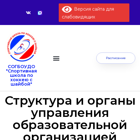
Версия сайта для
слабовидящих
Расписание
СОГБОУДО
Сведения об образовательной организации
"Спортивная
школа по
хоккею с
шайбой"
Структура и органы
управления
образовательной
организацией