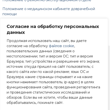
Положение о медицинском кабинете доврачебной
помощи
Положение об отделе кадрового и правового
Согласие на обработку персональных
обеспечения
данных
Распоряжение о назначении директора
Продолжая использовать наш сайт, вы даете
согласие на обработку
файлов cookie
,
пользовательских данных (сведения о
местоположении; тип и версия ОС; тип и версия
+7 (4812) 22-90-83
Браузера; тип устройства и разрешение его экрана;
источник откуда пришел на сайт пользователь; с
Смоленск, ул. 25
какого сайта или по какой рекламе; язык ОС и
Сентября, 39
Браузера; какие страницы открывает и на какие
кнопки нажимает пользователь; ip-адрес) в целях
функционирования сайта, проведения ретаргетинга
и проведения статистических исследований и
обзоров. Если вы не хотите, чтобы ваши данные
СОГБОУДО "Спортивная школа по хоккею с шайбой"
обрабатывались, покиньте сайт.