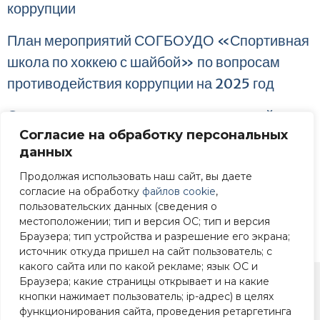
коррупции
План мероприятий СОГБОУДО «Спортивная
школа по хоккею с шайбой» по вопросам
противодействия коррупции на 2025 год
Отчет о выполнении плана мероприятий по
Согласие на обработку персональных
вопросам противодействия коррупции за
данных
2025 год
Продолжая использовать наш сайт, вы даете
План мероприятий СОГБОУДО «Спортивная
согласие на обработку
файлов cookie
,
пользовательских данных (сведения о
школа по хоккею с шайбой» по вопросам
местоположении; тип и версия ОС; тип и версия
противодействия коррупции на 2026 год
Браузера; тип устройства и разрешение его экрана;
источник откуда пришел на сайт пользователь; с
какого сайта или по какой рекламе; язык ОС и
Браузера; какие страницы открывает и на какие
кнопки нажимает пользователь; ip-адрес) в целях
+7 (4812) 22-90-83
функционирования сайта, проведения ретаргетинга