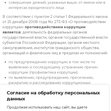
совершение деяний, указанных выше, от имени или в
интересах юридического лица.
В соответствии с пунктом 2 статьи 1 Федерального закона
от 25 декабря 2008 года No 273-ФЗ «О противодействии
коррупции»
противодействием коррупции
является:
деятельность федеральных органов
государственной власти, органов государственной власти
субъектов Российской Федерации, органов местного
самоуправления, институтов гражданского общества,
организаций и физических лиц в пределах их полномочий:
по предупреждению коррупции, в том числе по
выявлению и последующему устранению причин
коррупции (профилактика коррупции);
по выявлению, предупреждению, пресечению,
раскрытию и расследованию коррупционных
правонарушений (борьба с коррупцией);
Согласие на обработку персональных
по минимизации и (или) ликвидации последствий
данных
коррупционных правонарушений.
Продолжая использовать наш сайт, вы даете
Если Вы считаете, что Вам стали известны факты