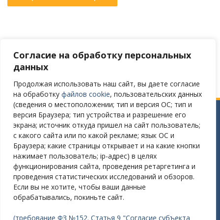
Согласие на обработку персональных
Версия сайта для слабовидящих
данных
Продолжая использовать наш сайт, вы даете согласие
на обработку
файлов cookie
, пользовательских данных
(сведения о местоположении; тип и версия ОС; тип и
версия Браузера; тип устройства и разрешение его
Сайт разработан в соответствии
экрана; источник откуда пришел на сайт пользователь;
с требованиями Постановления Правительства РФ № 582
с какого сайта или по какой рекламе; язык ОС и
от 11.12.2018
Браузера; какие страницы открывает и на какие кнопки
нажимает пользователь; ip-адрес) в целях
Требования к структуре официального сайта
функционирования сайта, проведения ретаргетинга и
образовательной организации в ИТС «Интернет»
проведения статистических исследований и обзоров.
и формату представления на нем информации»
Если вы не хотите, чтобы ваши данные
утверждены Приказом Рособрнадзора от 14.08.2020 №831
обрабатывались, покиньте сайт.
(требование ФЗ №152. Статья 9 "Согласие субъекта