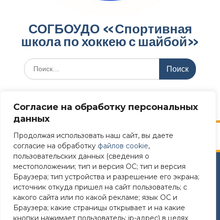
СОГБОУДО «‎Спортивная
школа по хоккею с шайбой»‎
Меню
Согласие на обработку персональных
данных
Продолжая использовать наш сайт, вы даете
согласие на обработку
файлов cookie
,
пользовательских данных (сведения о
местоположении; тип и версия ОС; тип и версия
Сайт разработан в соответствии
Браузера; тип устройства и разрешение его экрана;
с требованиями Постановления Правительства РФ №
источник откуда пришел на сайт пользователь; с
582 от 11.12.2018
какого сайта или по какой рекламе; язык ОС и
Браузера; какие страницы открывает и на какие
Требования к структуре официального сайта
кнопки нажимает пользователь; ip-адрес) в целях