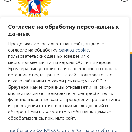
Согласие на обработку персональных
данных
Продолжая использовать наш сайт, вы даете
согласие на обработку
файлов cookie
,
пользовательских данных (сведения о
местоположении; тип и версия ОС; тип и версия
Сайт разработан в соответствии
Браузера; тип устройства и разрешение его экрана;
с требованиями Постановления Правительства РФ №
источник откуда пришел на сайт пользователь; с
582 от 11.12.2018
какого сайта или по какой рекламе; язык ОС и
Браузера; какие страницы открывает и на какие
Требования к структуре официального сайта
кнопки нажимает пользователь; ip-адрес) в целях
образовательной организации в ИТС «Интернет»
функционирования сайта, проведения ретаргетинга
и формату представления на нем информации»
и проведения статистических исследований и
утверждены Приказом Рособрнадзора от 14.08.2020
обзоров. Если вы не хотите, чтобы ваши данные
№831
обрабатывались, покиньте сайт.
(требование ФЗ №152. Статья 9 "Согласие субъекта