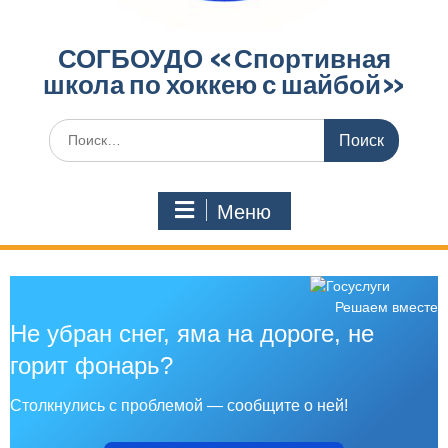
СОГБОУДО «‎Спортивная
школа по хоккею с шайбой»‎
Меню
Решаем вместе
Не убран снег, яма на дороге, не
горит фонарь?
Столкнулись с проблемой — сообщите о ней!