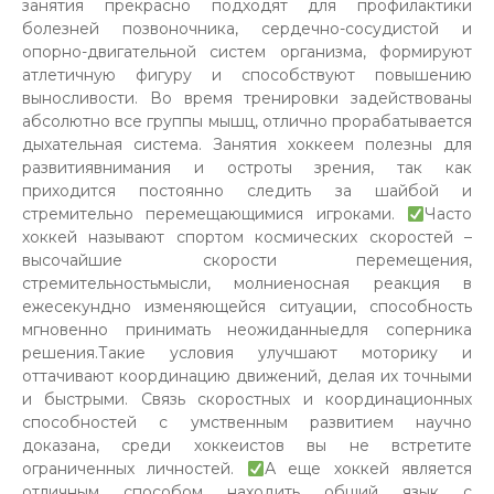
занятия прекрасно подходят для профилактики
болезней позвоночника, сердечно-сосудистой и
опорно-двигательной систем организма, формируют
атлетичную фигуру и способствуют повышению
выносливости. Во время тренировки задействованы
абсолютно все группы мышц, отлично прорабатывается
дыхательная система. Занятия хоккеем полезны для
развитиявнимания и остроты зрения, так как
приходится постоянно следить за шайбой и
стремительно перемещающимися игроками.
Часто
хоккей называют спортом космических скоростей –
высочайшие скорости перемещения,
стремительностьмысли, молниеносная реакция в
ежесекундно изменяющейся ситуации, способность
мгновенно принимать неожиданныедля соперника
решения.Такие условия улучшают моторику и
оттачивают координацию движений, делая их точными
и быстрыми. Связь скоростных и координационных
способностей с умственным развитием научно
доказана, среди хоккеистов вы не встретите
ограниченных личностей.
А еще хоккей является
отличным способом находить общий язык с