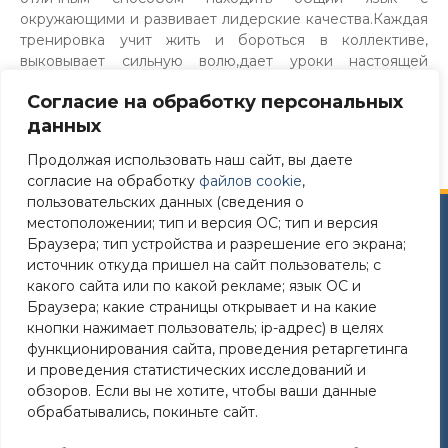
окружающими и развивает лидерские качества.Каждая
тренировка учит жить и бороться в коллективе,
выковывает сильную волю,дает уроки настоящей
дружбы.
Играйте в хоккей – будьте всесторонне
Согласие на обработку персональных
развитым человеком!
данных
Продолжая использовать наш сайт, вы даете
согласие на обработку
файлов cookie
,
пользовательских данных (сведения о
местоположении; тип и версия ОС; тип и версия
Сайт разработан в соответствии
Браузера; тип устройства и разрешение его экрана;
с требованиями Постановления Правительства РФ №
источник откуда пришел на сайт пользователь; с
582 от 11.12.2018
какого сайта или по какой рекламе; язык ОС и
Браузера; какие страницы открывает и на какие
Требования к структуре официального сайта
кнопки нажимает пользователь; ip-адрес) в целях
образовательной организации в ИТС «Интернет»
функционирования сайта, проведения ретаргетинга
и формату представления на нем информации»
и проведения статистических исследований и
утверждены Приказом Рособрнадзора от 14.08.2020
обзоров. Если вы не хотите, чтобы ваши данные
№831
обрабатывались, покиньте сайт.