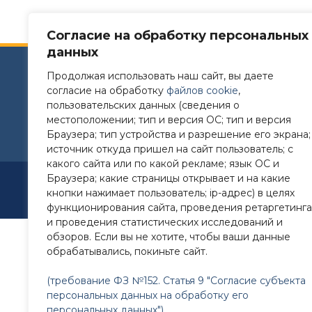
Согласие на обработку персональных
данных
Сайт разработан в соответствии с требованиям
Продолжая использовать наш сайт, вы даете
согласие на обработку
файлов cookie
,
Требования к структуре официального сайта 
пользовательских данных (сведения о
утверждены Приказом Рособрнадзора от 14.0
местоположении; тип и версия ОС; тип и версия
Браузера; тип устройства и разрешение его экрана;
источник откуда пришел на сайт пользователь; с
какого сайта или по какой рекламе; язык ОС и
Браузера; какие страницы открывает и на какие
Разра
кнопки нажимает пользователь; ip-адрес) в целях
функционирования сайта, проведения ретаргетинга
и проведения статистических исследований и
обзоров. Если вы не хотите, чтобы ваши данные
обрабатывались, покиньте сайт.
(требование ФЗ №152. Статья 9 "Согласие субъекта
персональных данных на обработку его
персональных данных")