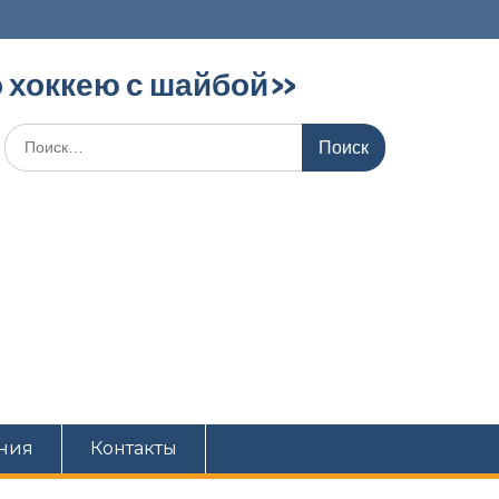
 хоккею с шайбой»‎
ния
Контакты