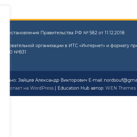
и Постановления Правительства РФ № 582 от 11.12.2018
образовательной организации в ИТС «Интернет» и формату п
8.2020 №831
ботано: Зайцев Александр Викторович E-mail: nordsouf@gma
Работает на WordPress
|
Education Hub автор:
WEN Themes