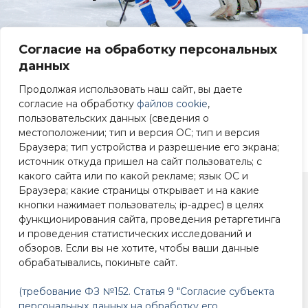
Согласие на обработку персональных
Федеральный стандарт спортивной
данных
подготовки по виду спорта “Хоккей”
Продолжая использовать наш сайт, вы даете
Федеральный стандарт спортивной
согласие на обработку
файлов cookie
,
пользовательских данных (сведения о
подготовки по виду спорта “Фигурное
местоположении; тип и версия ОС; тип и версия
катание”
Браузера; тип устройства и разрешение его экрана;
источник откуда пришел на сайт пользователь; с
какого сайта или по какой рекламе; язык ОС и
Браузера; какие страницы открывает и на какие
кнопки нажимает пользователь; ip-адрес) в целях
+7 (4812) 22-90-83
функционирования сайта, проведения ретаргетинга
и проведения статистических исследований и
Смоленск, ул. 25
обзоров. Если вы не хотите, чтобы ваши данные
Сентября, 39
обрабатывались, покиньте сайт.
(требование ФЗ №152. Статья 9 "Согласие субъекта
персональных данных на обработку его