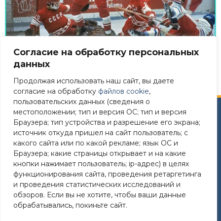
Согласие на обработку персональных
данных
Продолжая использовать наш сайт, вы даете
согласие на обработку
файлов cookie
,
пользовательских данных (сведения о
местоположении; тип и версия ОС; тип и версия
Сайт разработан в соответствии
Браузера; тип устройства и разрешение его экрана;
с требованиями Постановления Правительства РФ №
источник откуда пришел на сайт пользователь; с
582 от 11.12.2018
какого сайта или по какой рекламе; язык ОС и
Браузера; какие страницы открывает и на какие
Требования к структуре официального сайта
кнопки нажимает пользователь; ip-адрес) в целях
образовательной организации в ИТС «Интернет»
функционирования сайта, проведения ретаргетинга
и формату представления на нем информации»
и проведения статистических исследований и
утверждены Приказом Рособрнадзора от 14.08.2020
обзоров. Если вы не хотите, чтобы ваши данные
№831
обрабатывались, покиньте сайт.