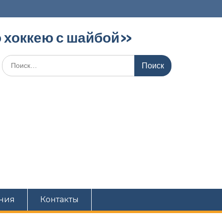
 хоккею с шайбой»‎
ния
Контакты