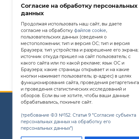
Согласие на обработку персональных
данных
Продолжая использовать наш сайт, вы даете
согласие на обработку
файлов cookie
,
пользовательских данных (сведения о
местоположении; тип и версия ОС; тип и версия
Браузера; тип устройства и разрешение его экрана;
источник откуда пришел на сайт пользователь; с
какого сайта или по какой рекламе; язык ОС и
Браузера; какие страницы открывает и на какие
кнопки нажимает пользователь; ip-адрес) в целях
функционирования сайта, проведения ретаргетинга
и проведения статистических исследований и
обзоров. Если вы не хотите, чтобы ваши данные
обрабатывались, покиньте сайт.
Сайт разработан в соответствии с требованиям
(требование ФЗ №152. Статья 9 "Согласие субъекта
Требования к структуре официального сайта 
персональных данных на обработку его
утверждены Приказом Рособрнадзора от 14.0
персональных данных")