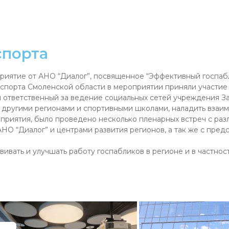
спорта
оприятие от АНО “Диалог”, посвященное “Эффективный госпа
 спорта Смоленской области в мероприятии приняли участ
 ответственный за ведение социальных сетей учреждения З
 другими регионами и спортивными школами, наладить взаи
оприятия, было проведено несколько пленарных встреч с ра
О “Диалог” и центрами развития регионов, а так же с пред
вивать и улучшать работу госпабликов в регионе и в частн