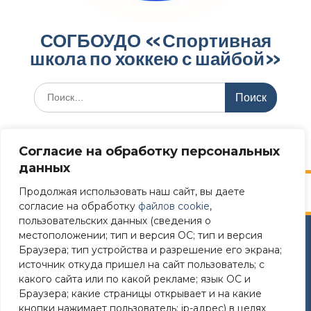
СОГБОУДО «‎Спортивная
школа по хоккею с шайбой»‎
Меню
Согласие на обработку персональных
данных
Продолжая использовать наш сайт, вы даете
согласие на обработку
файлов cookie
,
пользовательских данных (сведения о
местоположении; тип и версия ОС; тип и версия
Сайт разработан в соответствии
Браузера; тип устройства и разрешение его экрана;
с требованиями Постановления Правительства РФ №
источник откуда пришел на сайт пользователь; с
582 от 11.12.2018
какого сайта или по какой рекламе; язык ОС и
Браузера; какие страницы открывает и на какие
Требования к структуре официального сайта
кнопки нажимает пользователь; ip-адрес) в целях