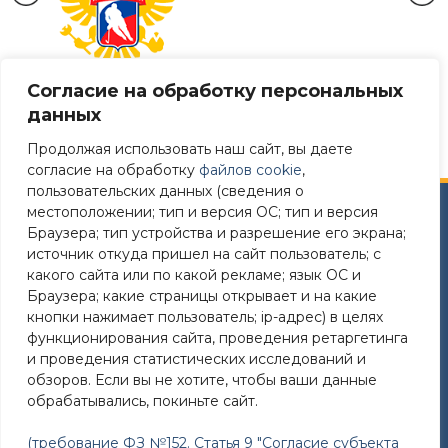
Согласие на обработку персональных
данных
Продолжая использовать наш сайт, вы даете
согласие на обработку
файлов cookie
,
пользовательских данных (сведения о
местоположении; тип и версия ОС; тип и версия
Сайт разработан в соответствии
Браузера; тип устройства и разрешение его экрана;
с требованиями Постановления Правительства РФ №
источник откуда пришел на сайт пользователь; с
582 от 11.12.2018
какого сайта или по какой рекламе; язык ОС и
Браузера; какие страницы открывает и на какие
Требования к структуре официального сайта
кнопки нажимает пользователь; ip-адрес) в целях
образовательной организации в ИТС «Интернет»
функционирования сайта, проведения ретаргетинга
и формату представления на нем информации»
и проведения статистических исследований и
утверждены Приказом Рособрнадзора от 14.08.2020
обзоров. Если вы не хотите, чтобы ваши данные
№831
обрабатывались, покиньте сайт.
(требование ФЗ №152. Статья 9 "Согласие субъекта