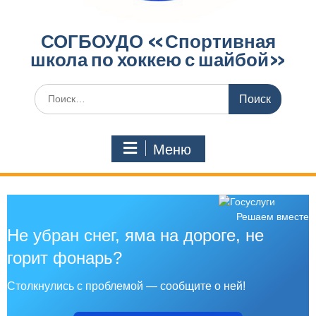
СОГБОУДО «‎Спортивная
школа по хоккею с шайбой»‎
Меню
Решаем вместе
Не убран снег, яма на дороге, не
горит фонарь?
Столкнулись с проблемой — сообщите о ней!