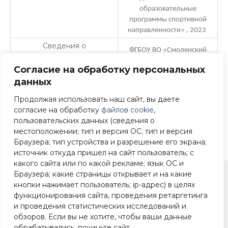
образовательные
программы спортивной
направленности» , 2023
Сведения о
ФГБОУ ВО «Смоленский
профессиональной
государственный
переподготовке
Согласие на обработку персональных
университет спорта», 2021
данных
Общий стаж работы: 22
Продолжая использовать наш сайт, вы даете
года
Опыт работы
согласие на обработку
файлов cookie
,
Стаж работы по
пользовательских данных (сведения о
специальности: 22 года
местоположении; тип и версия ОС; тип и версия
Браузера; тип устройства и разрешение его экрана;
источник откуда пришел на сайт пользователь; с
какого сайта или по какой рекламе; язык ОС и
Браузера; какие страницы открывает и на какие
кнопки нажимает пользователь; ip-адрес) в целях
+7 (4812) 22-90-83
функционирования сайта, проведения ретаргетинга
и проведения статистических исследований и
Смоленск, ул. 25
обзоров. Если вы не хотите, чтобы ваши данные
Сентября, 39
обрабатывались, покиньте сайт.