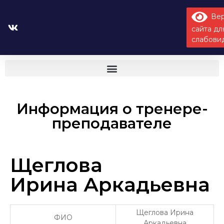
Вер
сайта дл
слабови
Информация о тренере-
преподавателе
Щеглова
Ирина Аркадьевна
Щеглова Ирина
ФИО
Аркадьевна