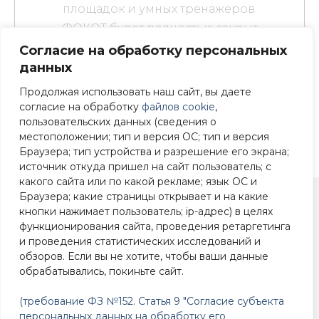
площадок и умных тренажеров.
ФОКОТ будет полностью закрыт
под Ваше мероприятие
Согласие на обработку персональных
данных
Продолжая использовать наш сайт, вы даете
СПРАВКИ ПО ТЕЛЕФОНУ +7 (4812) 22-90-
83
согласие на обработку
файлов cookie
,
пользовательских данных (сведения о
местоположении; тип и версия ОС; тип и версия
Браузера; тип устройства и разрешение его экрана;
источник откуда пришел на сайт пользователь; с
какого сайта или по какой рекламе; язык ОС и
Браузера; какие страницы открывает и на какие
кнопки нажимает пользователь; ip-адрес) в целях
+7 (4812) 22-90-83
функционирования сайта, проведения ретаргетинга
и проведения статистических исследований и
Смоленск, ул. 25
обзоров. Если вы не хотите, чтобы ваши данные
Сентября, 39
обрабатывались, покиньте сайт.
(требование ФЗ №152. Статья 9 "Согласие субъекта
персональных данных на обработку его