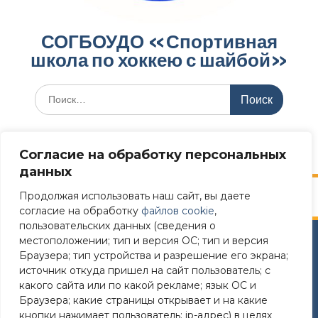
СОГБОУДО «‎Спортивная
школа по хоккею с шайбой»‎
Меню
Согласие на обработку персональных
данных
Продолжая использовать наш сайт, вы даете
согласие на обработку
файлов cookie
,
пользовательских данных (сведения о
местоположении; тип и версия ОС; тип и версия
Сайт разработан в соответствии
Браузера; тип устройства и разрешение его экрана;
с требованиями Постановления Правительства РФ №
источник откуда пришел на сайт пользователь; с
582 от 11.12.2018
какого сайта или по какой рекламе; язык ОС и
Браузера; какие страницы открывает и на какие
Требования к структуре официального сайта
кнопки нажимает пользователь; ip-адрес) в целях