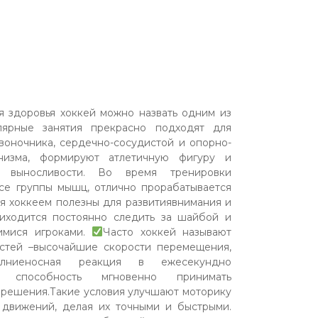
я здоровья хоккей можно назвать одним из
лярные занятия прекрасно подходят для
воночника, сердечно-сосудистой и опорно-
анизма, формируют атлетичную фигуру и
 выносливости. Во время тренировки
се группы мышц, отлично прорабатывается
ия хоккеем полезны для развитиявнимания и
риходится постоянно следить за шайбой и
имися игроками.
Часто хоккей называют
остей –высочайшие скорости перемещения,
молниеносная реакция в ежесекундно
, способность мгновенно принимать
решения.Такие условия улучшают моторику
 движений, делая их точными и быстрыми.