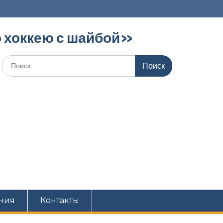
 хоккею с шайбой»‎
ния
Контакты