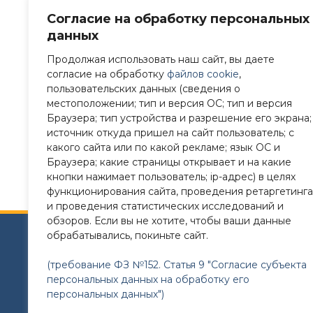
Согласие на обработку персональных
данных
Продолжая использовать наш сайт, вы даете
согласие на обработку
файлов cookie
,
пользовательских данных (сведения о
местоположении; тип и версия ОС; тип и версия
Браузера; тип устройства и разрешение его экрана;
источник откуда пришел на сайт пользователь; с
какого сайта или по какой рекламе; язык ОС и
Браузера; какие страницы открывает и на какие
кнопки нажимает пользователь; ip-адрес) в целях
функционирования сайта, проведения ретаргетинга
и проведения статистических исследований и
обзоров. Если вы не хотите, чтобы ваши данные
обрабатывались, покиньте сайт.
Сайт разработан в соответствии с требованиям
(требование ФЗ №152. Статья 9 "Согласие субъекта
Требования к структуре официального сайта 
персональных данных на обработку его
утверждены Приказом Рособрнадзора от 14.0
персональных данных")