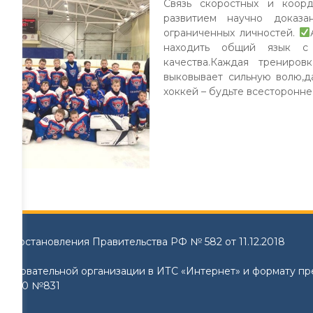
Связь скоростных и коор
развитием научно доказа
ограниченных личностей.
находить общий язык с
качества.Каждая трениров
выковывает сильную волю,
хоккей – будьте всесторонне
и Постановления Правительства РФ № 582 от 11.12.2018
образовательной организации в ИТС «Интернет» и формату п
8.2020 №831