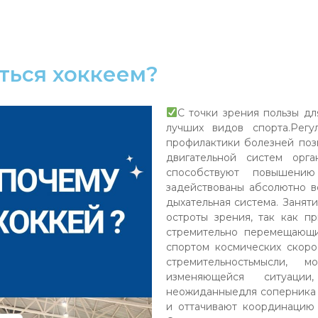
ться хоккеем?
С точки зрения пользы дл
лучших видов спорта.Регу
профилактики болезней поз
двигательной систем орг
способствуют повышению
задействованы абсолютно в
дыхательная система. Занят
остроты зрения, так как п
стремительно перемещающ
спортом космических скор
стремительностьмысли, 
изменяющейся ситуации
неожиданныедля соперника 
и оттачивают координацию