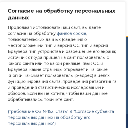
Если у вас есть вопросы по поводу данной политики
Согласие на обработку персональных
конфиденциальности, пожалуйста, свяжитесь с нами по
электронной почте info@hockey67.ru.
данных
Продолжая использовать наш сайт, вы даете
согласие на обработку
файлов cookie
,
пользовательских данных (сведения о
местоположении; тип и версия ОС; тип и версия
Сайт разработан в соответствии
Браузера; тип устройства и разрешение его экрана;
с требованиями Постановления Правительства РФ №
источник откуда пришел на сайт пользователь; с
582 от 11.12.2018
какого сайта или по какой рекламе; язык ОС и
Браузера; какие страницы открывает и на какие
Требования к структуре официального сайта
кнопки нажимает пользователь; ip-адрес) в целях
образовательной организации в ИТС «Интернет»
функционирования сайта, проведения ретаргетинга
и формату представления на нем информации»
и проведения статистических исследований и
утверждены Приказом Рособрнадзора от 14.08.2020
обзоров. Если вы не хотите, чтобы ваши данные
№831
обрабатывались, покиньте сайт.
(требование ФЗ №152. Статья 9 "Согласие субъекта
персональных данных на обработку его
Разработано: Зайцев Александр Викторович E-mail:
персональных данных")