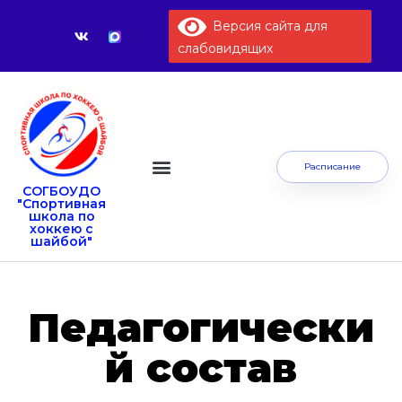
Версия сайта для
слабовидящих
Расписание
СОГБОУДО
Сведения об образовательной организации
"Спортивная
школа по
хоккею с
шайбой"
Педагогически
й состав