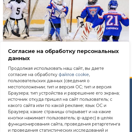
Согласие на обработку персональных
данных
Продолжая использовать наш сайт, вы даете
согласие на обработку
файлов cookie
,
пользовательских данных (сведения о
местоположении; тип и версия ОС; тип и версия
Сайт разработан в соответствии
Браузера; тип устройства и разрешение его экрана;
с требованиями Постановления Правительства РФ №
источник откуда пришел на сайт пользователь; с
582 от 11.12.2018
какого сайта или по какой рекламе; язык ОС и
Браузера; какие страницы открывает и на какие
Требования к структуре официального сайта
кнопки нажимает пользователь; ip-адрес) в целях
образовательной организации в ИТС «Интернет»
функционирования сайта, проведения ретаргетинга
и формату представления на нем информации»
и проведения статистических исследований и