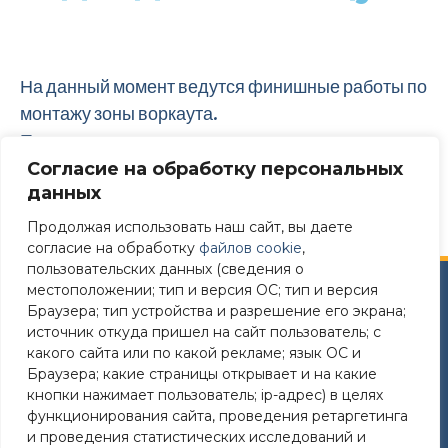
На данный момент ведутся финишные работы по
монтажу зоны воркаута.
Производится монтаж тренажеров и наносится
резиновое покрытие на площадке
Согласие на обработку персональных
данных
Продолжая использовать наш сайт, вы даете
согласие на обработку
файлов cookie
,
пользовательских данных (сведения о
местоположении; тип и версия ОС; тип и версия
Сайт разработан в соответствии
Браузера; тип устройства и разрешение его экрана;
с требованиями Постановления Правительства РФ №
источник откуда пришел на сайт пользователь; с
582 от 11.12.2018
какого сайта или по какой рекламе; язык ОС и
Браузера; какие страницы открывает и на какие
Требования к структуре официального сайта
кнопки нажимает пользователь; ip-адрес) в целях
образовательной организации в ИТС «Интернет»
функционирования сайта, проведения ретаргетинга
и формату представления на нем информации»
и проведения статистических исследований и