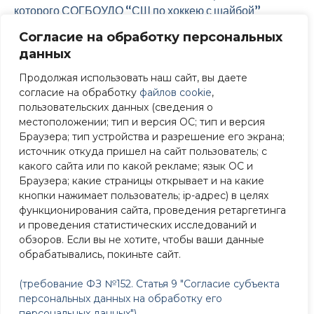
которого СОГБОУДО “СШ по хоккею с шайбой”
получила спортивный инвентарь.
Согласие на обработку персональных
данных
В рамках реализации Федерального проекта
«Бизнес-спринт», на территории СОГБОУДО «СШ
Продолжая использовать наш сайт, вы даете
по хоккею с шайбой» установлена «умная»
согласие на обработку
файлов cookie
,
спортивная площадка.
пользовательских данных (сведения о
местоположении; тип и версия ОС; тип и версия
Деятельность спортивной школы осуществляется с
Браузера; тип устройства и разрешение его экрана;
2011 года по адресу: г. Смоленск, ул. 25 Сентября,
источник откуда пришел на сайт пользователь; с
д.39 и с 2016 года на базе ДС «Юбилейный» по
какого сайта или по какой рекламе; язык ОС и
Браузера; какие страницы открывает и на какие
адресу: г. Смоленск, ул. Черняховского, д.29.
кнопки нажимает пользователь; ip-адрес) в целях
Воспитанники школы ежегодно принимают участие в
функционирования сайта, проведения ретаргетинга
и проведения статистических исследований и
официальных соревнованиях под эгидой ФХР,
обзоров. Если вы не хотите, чтобы ваши данные
Всероссийских соревнованиях клуба «Золотая
обрабатывались, покиньте сайт.
шайба» им. А.В. Тарасова, в соревнованиях
Первенства ЦФО, в соревнованиях, проводимых
(требование ФЗ №152. Статья 9 "Согласие субъекта
ФХСО, участвуют в ЮХЛ. Многие из них имеют
персональных данных на обработку его
высокие спортивные разряды и с гордостью
персональных данных")