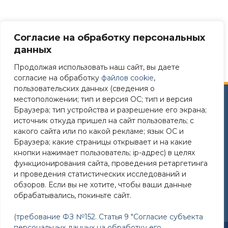
Согласие на обработку персональных
данных
Продолжая использовать наш сайт, вы даете
согласие на обработку
файлов cookie
,
пользовательских данных (сведения о
местоположении; тип и версия ОС; тип и версия
Сайт разработан в соответствии
Браузера; тип устройства и разрешение его экрана;
с требованиями Постановления Правительства РФ №
источник откуда пришел на сайт пользователь; с
582 от 11.12.2018
какого сайта или по какой рекламе; язык ОС и
Браузера; какие страницы открывает и на какие
Требования к структуре официального сайта
кнопки нажимает пользователь; ip-адрес) в целях
образовательной организации в ИТС «Интернет»
функционирования сайта, проведения ретаргетинга
и формату представления на нем информации»
и проведения статистических исследований и
утверждены Приказом Рособрнадзора от 14.08.2020
обзоров. Если вы не хотите, чтобы ваши данные
№831
обрабатывались, покиньте сайт.
(требование ФЗ №152. Статья 9 "Согласие субъекта
персональных данных на обработку его