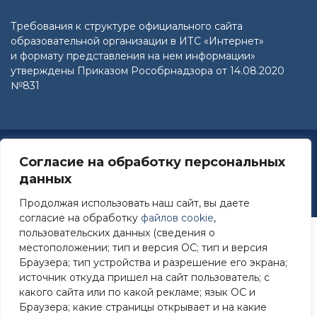
Требования к структуре официального сайта
образовательной организации в ИТС «Интернет»
и формату представления на нем информации»
утверждены Приказом Рособрнадзора от 14.08.2020
№831
Разработано: Зайцев Александр Викторович E-mail:
Согласие на обработку персональных
nordsouf@gmail.com
данных
Работает на WordPress
|
Education Hub автор:
WEN
Themes
Продолжая использовать наш сайт, вы даете
согласие на обработку
файлов cookie
,
пользовательских данных (сведения о
местоположении; тип и версия ОС; тип и версия
Браузера; тип устройства и разрешение его экрана;
источник откуда пришел на сайт пользователь; с
какого сайта или по какой рекламе; язык ОС и
Браузера; какие страницы открывает и на какие