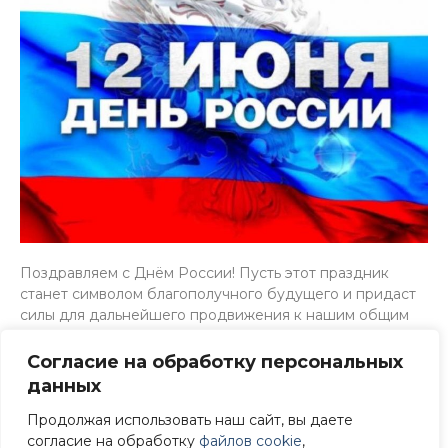
Поздравляем с Днём России! Пусть этот праздник
станет символом благополучного будущего и придаст
силы для дальнейшего продвижения к нашим общим
целям и задачам. Примите наши искренние пожелания
профессиональных и личных успехов, перспектив роста
Согласие на обработку персональных
и процветания!
данных
Продолжая использовать наш сайт, вы даете
согласие на обработку
файлов cookie
,