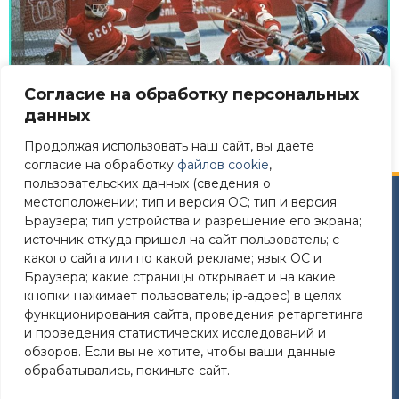
Согласие на обработку персональных
данных
Продолжая использовать наш сайт, вы даете
согласие на обработку
файлов cookie
,
пользовательских данных (сведения о
местоположении; тип и версия ОС; тип и версия
Сайт разработан в соответствии
Браузера; тип устройства и разрешение его экрана;
с требованиями Постановления Правительства РФ №
источник откуда пришел на сайт пользователь; с
582 от 11.12.2018
какого сайта или по какой рекламе; язык ОС и
Браузера; какие страницы открывает и на какие
Требования к структуре официального сайта
кнопки нажимает пользователь; ip-адрес) в целях
образовательной организации в ИТС «Интернет»
функционирования сайта, проведения ретаргетинга
и формату представления на нем информации»
и проведения статистических исследований и
утверждены Приказом Рособрнадзора от 14.08.2020
обзоров. Если вы не хотите, чтобы ваши данные
№831
обрабатывались, покиньте сайт.